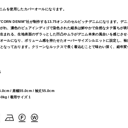
ッチデニムを使用したカバーオールになります。
"CORN DENIM"社が制作する13.75オンスのセルビッチデニムになります。
がれ、濃色のピュアインディゴで染色された縦糸は鮮やかで自然なタテ落ちが表
生まれる、生地表面のザラっとした凹凸やムラがデニム本来の風合いを感じさせ
オールになり、ボリューム感を持たせたオーバーサイズシルエットに設定し、袖
となっております。クリーンなルックスで長く着込むことで味わい深く、経年変
％
66.0cm / 肩幅55.0cm / 袖丈55.0cm
60kg / 着用サイズ 1