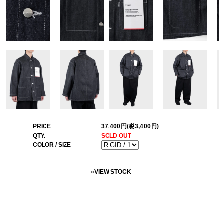
PRICE
37,400円(税3,400円)
QTY.
SOLD OUT
COLOR / SIZE
»
VIEW STOCK