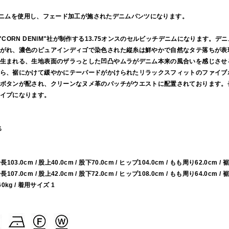
ッチデニムを使用し、フェード加工が施されたデニムパンツになります。
"CORN DENIM"社が制作する13.75オンスのセルビッチデニムになります。
がれ、濃色のピュアインディゴで染色された縦糸は鮮やかで自然なタテ落ちが表
生まれる、生地表面のザラっとした凹凸やムラがデニム本来の風合いを感じさせ
ら、裾にかけて緩やかにテーパードがかけられたリラックスフィットのファイブ
ボタンが配され、クリーンなヌメ革のパッチがウエストに配置されております。
イプになります。
％
 全長103.0cm / 股上40.0cm / 股下70.0cm / ヒップ104.0cm / もも周り62.0cm / 
 全長107.0cm / 股上42.0cm / 股下72.0cm / ヒップ108.0cm / もも周り64.0cm / 
60kg / 着用サイズ 1