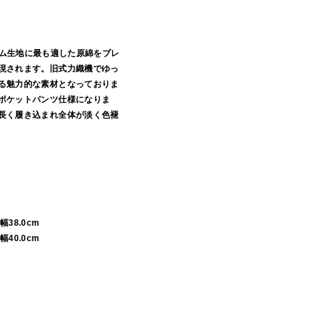
デニム生地に最も適した原綿をブレ
現されます。旧式力織機でゆっ
る魅力的な素材となっておりま
ポケットパンツ仕様になりま
長く履き込まれ全体が淡く色褪
裾幅38.0cm
裾幅40.0cm