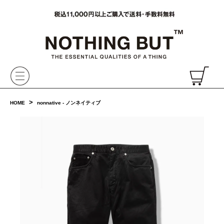
VAINL ARCHIVE,ヴァイナルアーカイブ,Graphpaper,NONNATIVE,PHIGVEL, 正規取扱・通販
CH
>
HOME
nonnative - ノンネイティブ