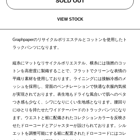
SOLD OUT
VIEW STOCK
Graphpaperのリサイクルポリエステルとコットンを使用したト
ラックパンツになります。
縦糸にマットなリサイクルポリエステル、横糸には強撚のコッ
トンを高密度に製織することで、フラットでクリーンな表情の
平織り素材を使用しております。ライニングには接触冷感のメ
ッシュを採用し、背面のベンチレーションで快適な衣服内気候
が実現されております。表生地もドライな風合いで肌へのベタ
つき感も少なく、シワになりにくい生地感となります。腰回り
にゆとりを持たせたワイドテーパードのトラックパンツになり
ます。ウエストと裾に配備されたコレクションカラーを反映さ
せたドローコードとアジャスターが設けられております。シル
エットを調整可能にする裾に配置されたドローコードにはコレ