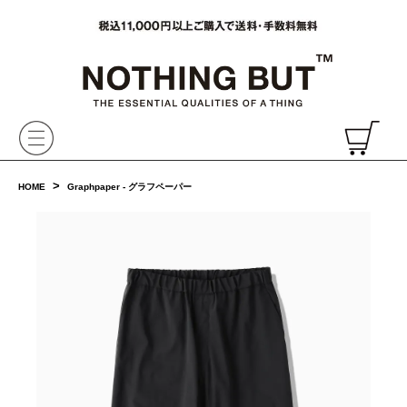
VAINL ARCHIVE,ヴァイナルアーカイブ,Graphpaper,NONNATIVE,PHIGVEL, 正規取扱・通販
CH
>
HOME
Graphpaper - グラフペーパー