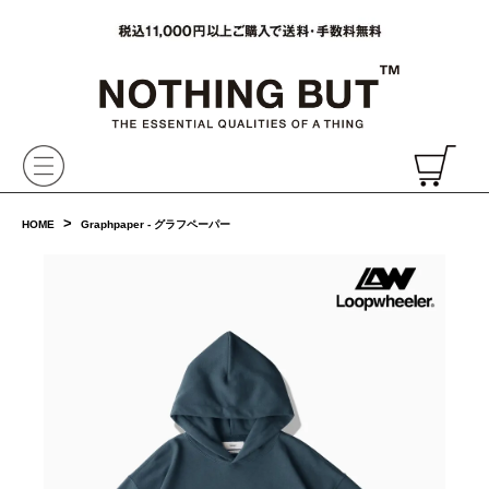
VAINL ARCHIVE,ヴァイナルアーカイブ,Graphpaper,NONNATIVE,PHIGVEL, 正規取扱・通販
CH
>
HOME
Graphpaper - グラフペーパー