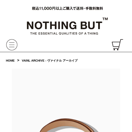
VAINL ARCHIVE,ヴァイナルアーカイブ,Graphpaper,NONNATIVE,PHIGVEL, 正規取扱・通販
CH
>
HOME
VAINL ARCHIVE - ヴァイナル アーカイブ