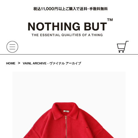
VAINL ARCHIVE,ヴァイナルアーカイブ,Graphpaper,NONNATIVE,PHIGVEL, 正規取扱・通販
CH
>
HOME
VAINL ARCHIVE - ヴァイナル アーカイブ