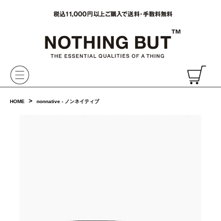
VAINL ARCHIVE,ヴァイナルアーカイブ,Graphpaper,NONNATIVE,PHIGVEL, 正規取扱・通販
CH
>
HOME
nonnative - ノンネイティブ