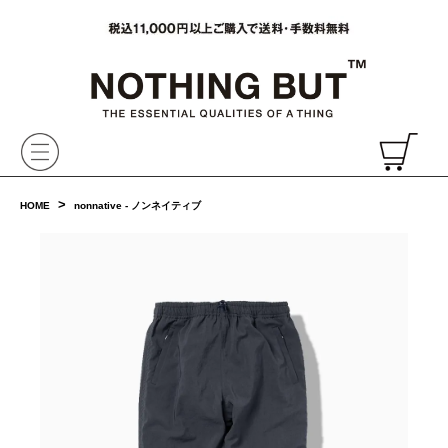
VAINL ARCHIVE,ヴァイナルアーカイブ,Graphpaper,NONNATIVE,PHIGVEL, 正規取扱・通販
CH
>
HOME
nonnative - ノンネイティブ