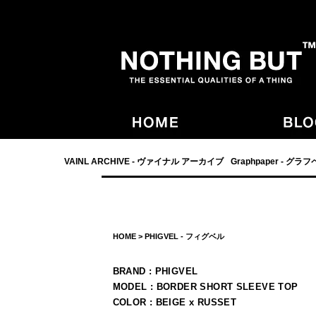
- NOTHING BUT,宮崎,VAINL ARCHIVE,ヴァイナルアーカイブ,Graphpaper
VAINL ARCHIVE - ヴァイナル アーカイブ
Graphpaper - グラ
HOME
>
PHIGVEL - フィグベル
BRAND : PHIGVEL
MODEL : BORDER SHORT SLEEVE TOP
COLOR : BEIGE x RUSSET