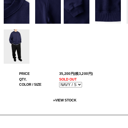
PRICE
35,200円(税3,200円)
QTY.
SOLD OUT
COLOR / SIZE
»
VIEW STOCK