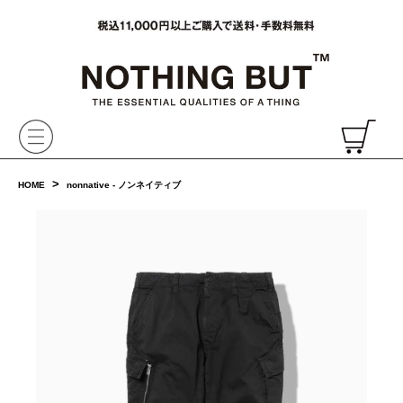
VAINL ARCHIVE,ヴァイナルアーカイブ,Graphpaper,NONNATIVE,PHIGVEL, 正規取扱・通販
CH
>
HOME
nonnative - ノンネイティブ