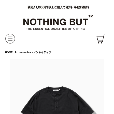
VAINL ARCHIVE,ヴァイナルアーカイブ,Graphpaper,NONNATIVE,PHIGVEL, 正規取扱・通販
CH
>
HOME
nonnative - ノンネイティブ