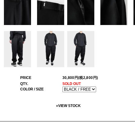
PRICE
30,800円(税2,800円)
QTY.
SOLD OUT
COLOR / SIZE
»
VIEW STOCK