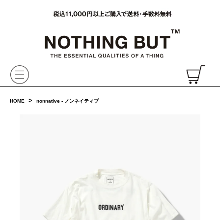
VAINL ARCHIVE,ヴァイナルアーカイブ,Graphpaper,NONNATIVE,PHIGVEL, 正規取扱・通販
CH
>
HOME
nonnative - ノンネイティブ