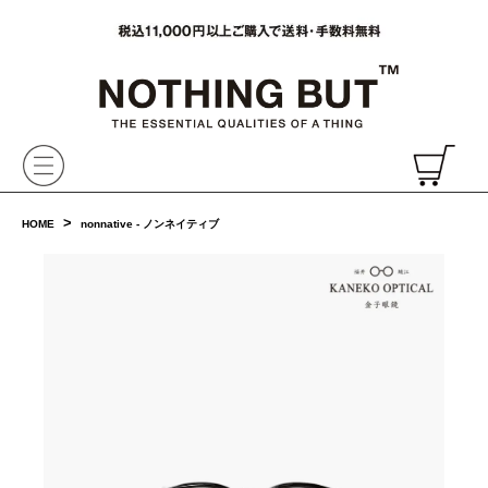
VAINL ARCHIVE,ヴァイナルアーカイブ,Graphpaper,NONNATIVE,PHIGVEL, 正規取扱・通販
CH
>
HOME
nonnative - ノンネイティブ