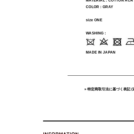
MATERIAL : COTTON AC
COLOR : GRAY
size ONE
WASHING :
MADE IN JAPAN
» 特定商取引法に基づく表記 (