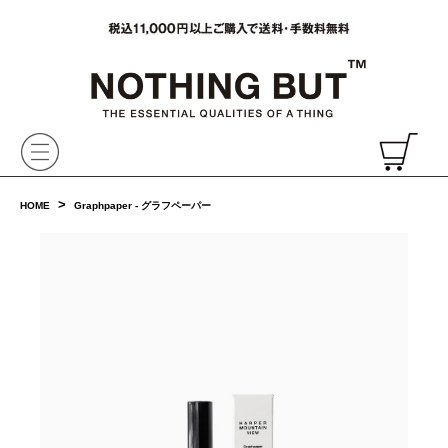
VAINL ARCHIVE,ヴァイナルアーカイブ,Graphpaper,NONNATIVE,PHIGVEL, 正規取扱・通販
CH
>
HOME
Graphpaper - グラフペーパー