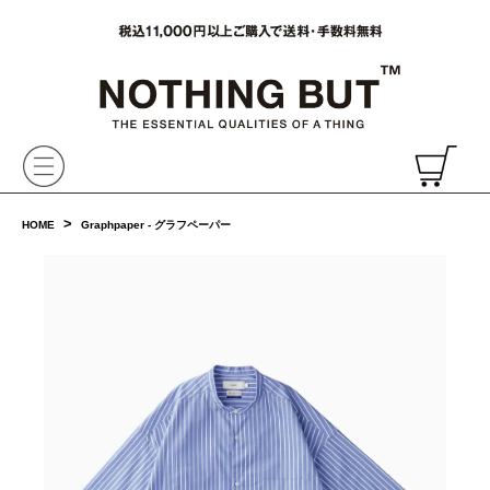
VAINL ARCHIVE,ヴァイナルアーカイブ,Graphpaper,NONNATIVE,PHIGVEL, 正規取扱・通販
CH
>
HOME
Graphpaper - グラフペーパー