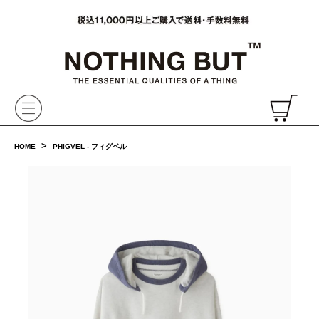
VAINL ARCHIVE,ヴァイナルアーカイブ,Graphpaper,NONNATIVE,PHIGVEL, 正規取扱・通販
CH
>
HOME
PHIGVEL - フィグベル