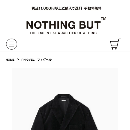
VAINL ARCHIVE,ヴァイナルアーカイブ,Graphpaper,NONNATIVE,PHIGVEL, 正規取扱・通販
CH
>
HOME
PHIGVEL - フィグベル