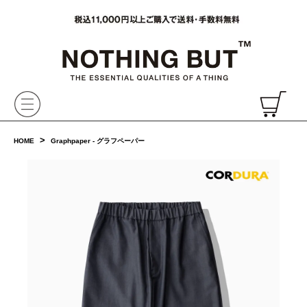
VAINL ARCHIVE,ヴァイナルアーカイブ,Graphpaper,NONNATIVE,PHIGVEL, 正規取扱・通販
CH
>
HOME
Graphpaper - グラフペーパー