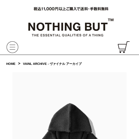
VAINL ARCHIVE,ヴァイナルアーカイブ,Graphpaper,NONNATIVE,PHIGVEL, 正規取扱・通販
CH
>
HOME
VAINL ARCHIVE - ヴァイナル アーカイブ