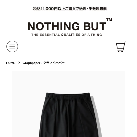
VAINL ARCHIVE,ヴァイナルアーカイブ,Graphpaper,NONNATIVE,PHIGVEL, 正規取扱・通販
CH
>
HOME
Graphpaper - グラフペーパー