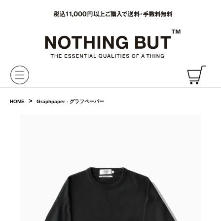
VAINL ARCHIVE,ヴァイナルアーカイブ,Graphpaper,NONNATIVE,PHIGVEL, 正規取扱・通販
CH
>
HOME
Graphpaper - グラフペーパー