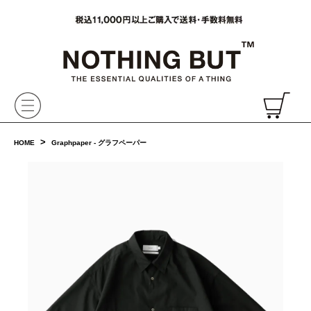
VAINL ARCHIVE,ヴァイナルアーカイブ,Graphpaper,NONNATIVE,PHIGVEL, 正規取扱・通販
CH
>
HOME
Graphpaper - グラフペーパー