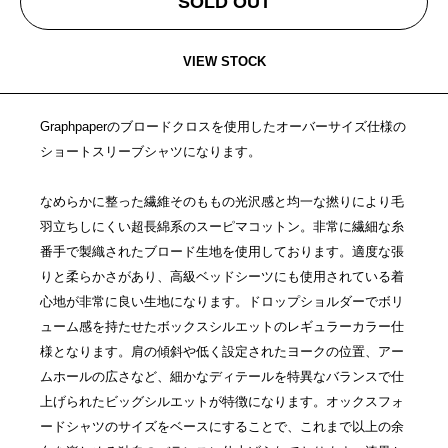
SOLD OUT
VIEW STOCK
Graphpaperのブロードクロスを使用したオーバーサイズ仕様の
ショートスリーブシャツになります。
なめらかに整った繊維そのももの光沢感と均一な撚りにより毛
羽立ちしにくい超長綿系のスーピマコットン。非常に繊細な糸
番手で製織されたブロード生地を使用しております。適度な張
りと柔らかさがあり、高級ベッドシーツにも使用されている着
心地が非常に良い生地になります。ドロップショルダーでボリ
ューム感を持たせたボックスシルエットのレギュラーカラー仕
様となります。肩の傾斜や低く設定されたヨークの位置、アー
ムホールの広さなど、細かなディテールを特異なバランスで仕
上げられたビッグシルエットが特徴になります。オックスフォ
ードシャツのサイズをベースにすることで、これまで以上の余