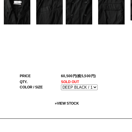
PRICE
60,500円(税5,500円)
QTY.
SOLD OUT
COLOR / SIZE
»
VIEW STOCK