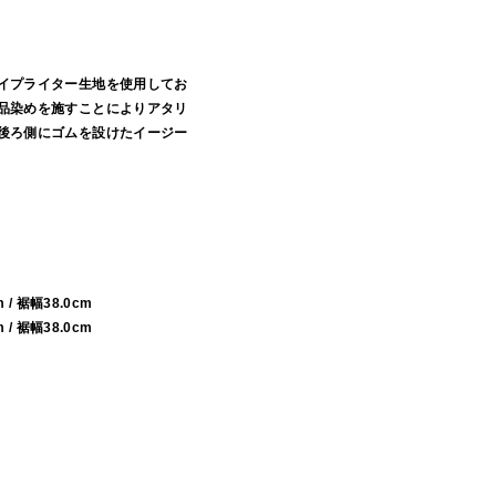
イプライター生地を使用してお
品染めを施すことによりアタリ
後ろ側にゴムを設けたイージー
m / 裾幅38.0cm
m / 裾幅38.0cm