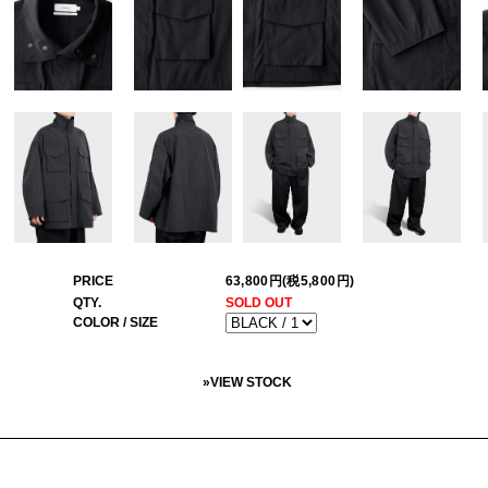
PRICE
63,800円(税5,800円)
QTY.
SOLD OUT
COLOR / SIZE
»
VIEW STOCK