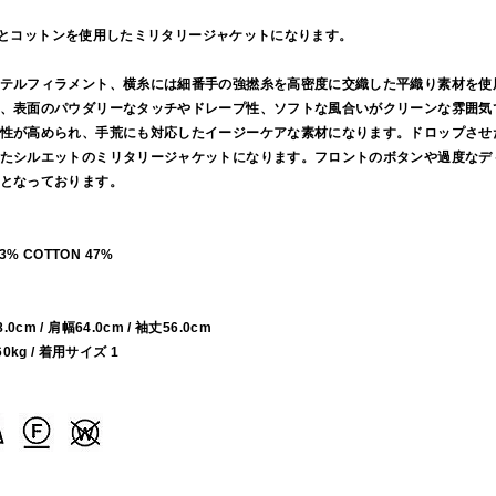
ステルとコットンを使用したミリタリージャケットになります。
テルフィラメント、横糸には細番手の強撚糸を高密度に交織した平織り素材を使
、表面のパウダリーなタッチやドレープ性、ソフトな風合いがクリーンな雰囲気
性が高められ、手荒にも対応したイージーケアな素材になります。ドロップさせ
たシルエットのミリタリージャケットになります。フロントのボタンや過度なデ
となっております。
53% COTTON 47%
78.0cm / 肩幅64.0cm / 袖丈56.0cm
60kg / 着用サイズ 1