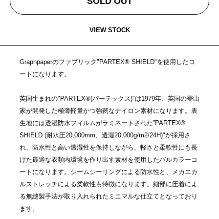
SOLD OUT
VIEW STOCK
Graphpaperのファブリック"PARTEX® SHIELD"を使用したコ
ートになります。
英国生まれの"PARTEX®(パーテックス)"は1979年、英国の登山
家が開発した極薄軽量かつ強靭なナイロン素材になります。表
生地には透湿防水フィルムがラミネートされた”PARTEX®
SHIELD (耐水圧20,000mm、透湿20,000g/m2/24H)"が採用さ
れ、防水性と高い透湿性を保持しながら、軽さと柔軟性にも長
けた最適な衣類内環境を作り出す素材を使用したバルカラーコ
ートになります。シームシーリングによる防水性と、メカニカ
ルストレッチによる柔軟性も特徴になります。細部に圧着によ
る無縫製手法が取り入れられたミニマルな仕立てとなっており
ます。