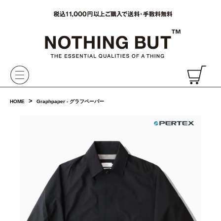
VAINL ARCHIVE,ヴァイナルアーカイブ,Graphpaper,NONNATIVE,PHIGVEL, 正規取扱・通販
CH
>
HOME
Graphpaper - グラフペーパー