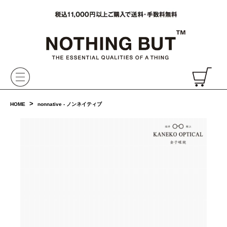
VAINL ARCHIVE,ヴァイナルアーカイブ,Graphpaper,NONNATIVE,PHIGVEL, 正規取扱・通販
CH
>
HOME
nonnative - ノンネイティブ