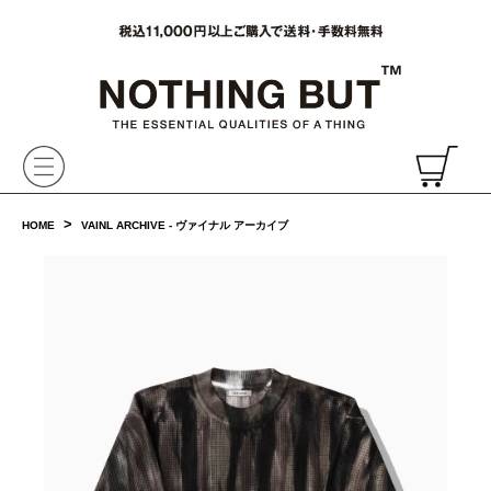
VAINL ARCHIVE,ヴァイナルアーカイブ,Graphpaper,NONNATIVE,PHIGVEL, 正規取扱・通販
CH
>
HOME
VAINL ARCHIVE - ヴァイナル アーカイブ