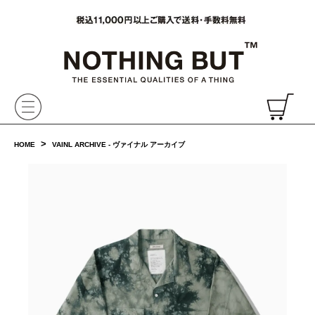
VAINL ARCHIVE,ヴァイナルアーカイブ,Graphpaper,NONNATIVE,PHIGVEL, 正規取扱・通販
CH
>
HOME
VAINL ARCHIVE - ヴァイナル アーカイブ