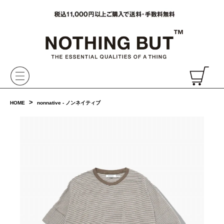
VAINL ARCHIVE,ヴァイナルアーカイブ,Graphpaper,NONNATIVE,PHIGVEL, 正規取扱・通販
CH
>
HOME
nonnative - ノンネイティブ