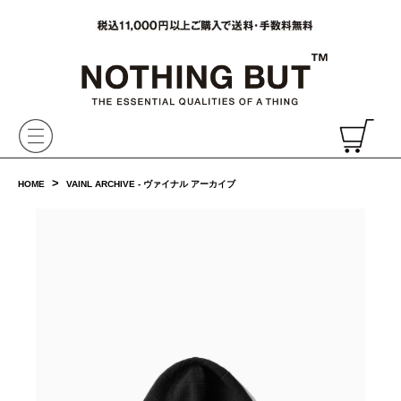
VAINL ARCHIVE,ヴァイナルアーカイブ,Graphpaper,NONNATIVE,PHIGVEL, 正規取扱・通販
CH
>
HOME
VAINL ARCHIVE - ヴァイナル アーカイブ