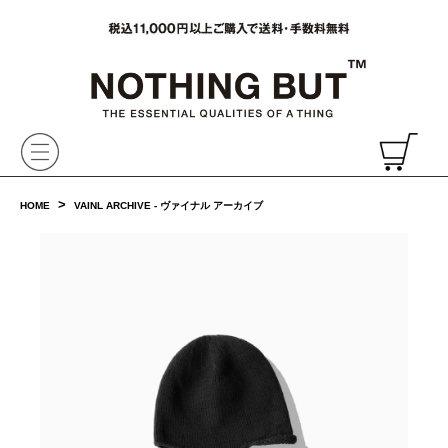
VAINL ARCHIVE,ヴァイナルアーカイブ,Graphpaper,NONNATIVE,PHIGVEL, 正規取扱・通販
CH
>
HOME
VAINL ARCHIVE - ヴァイナル アーカイブ