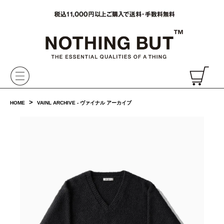
VAINL ARCHIVE,ヴァイナルアーカイブ,Graphpaper,NONNATIVE,PHIGVEL, 正規取扱・通販
CH
>
HOME
VAINL ARCHIVE - ヴァイナル アーカイブ