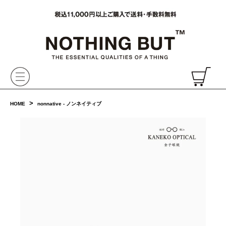
VAINL ARCHIVE,ヴァイナルアーカイブ,Graphpaper,NONNATIVE,PHIGVEL, 正規取扱・通販
CH
>
HOME
nonnative - ノンネイティブ