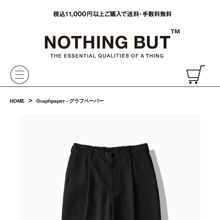
VAINL ARCHIVE,ヴァイナルアーカイブ,Graphpaper,NONNATIVE,PHIGVEL, 正規取扱・通販
CH
>
HOME
Graphpaper - グラフペーパー