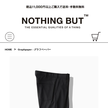
VAINL ARCHIVE,ヴァイナルアーカイブ,Graphpaper,NONNATIVE,PHIGVEL, 正規取扱・通販
CH
>
HOME
Graphpaper - グラフペーパー