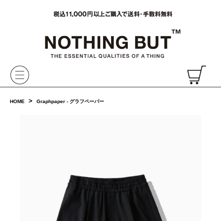
VAINL ARCHIVE,ヴァイナルアーカイブ,Graphpaper,NONNATIVE,PHIGVEL, 正規取扱・通販
CH
>
HOME
Graphpaper - グラフペーパー