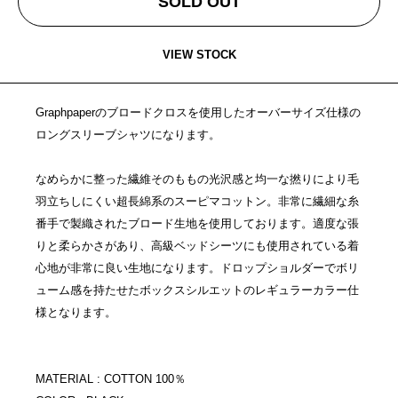
SOLD OUT
VIEW STOCK
Graphpaperのブロードクロスを使用したオーバーサイズ仕様の
ロングスリーブシャツになります。
なめらかに整った繊維そのももの光沢感と均一な撚りにより毛
羽立ちしにくい超長綿系のスーピマコットン。非常に繊細な糸
番手で製織されたブロード生地を使用しております。適度な張
りと柔らかさがあり、高級ベッドシーツにも使用されている着
心地が非常に良い生地になります。ドロップショルダーでボリ
ューム感を持たせたボックスシルエットのレギュラーカラー仕
様となります。
MATERIAL : COTTON 100％