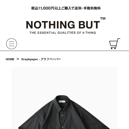
VAINL ARCHIVE,ヴァイナルアーカイブ,Graphpaper,NONNATIVE,PHIGVEL, 正規取扱・通販
CH
>
HOME
Graphpaper - グラフペーパー