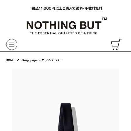
VAINL ARCHIVE,ヴァイナルアーカイブ,Graphpaper,NONNATIVE,PHIGVEL, 正規取扱・通販
CH
>
HOME
Graphpaper - グラフペーパー