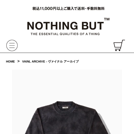
VAINL ARCHIVE,ヴァイナルアーカイブ,Graphpaper,NONNATIVE,PHIGVEL, 正規取扱・通販
CH
>
HOME
VAINL ARCHIVE - ヴァイナル アーカイブ