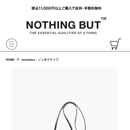
VAINL ARCHIVE,ヴァイナルアーカイブ,Graphpaper,NONNATIVE,PHIGVEL, 正規取扱・通販
CH
>
HOME
nonnative - ノンネイティブ