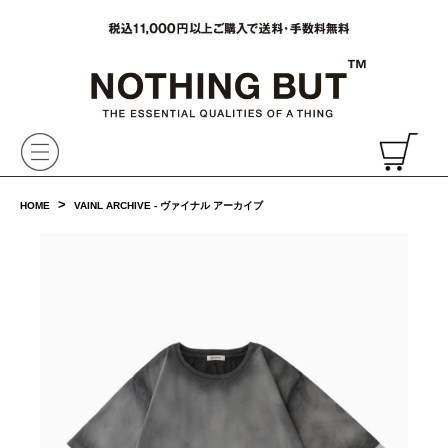
VAINL ARCHIVE,ヴァイナルアーカイブ,Graphpaper,NONNATIVE,PHIGVEL, 正規取扱・通販
CH
>
HOME
VAINL ARCHIVE - ヴァイナル アーカイブ