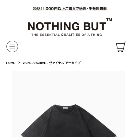
VAINL ARCHIVE,ヴァイナルアーカイブ,Graphpaper,NONNATIVE,PHIGVEL, 正規取扱・通販
CH
>
HOME
VAINL ARCHIVE - ヴァイナル アーカイブ