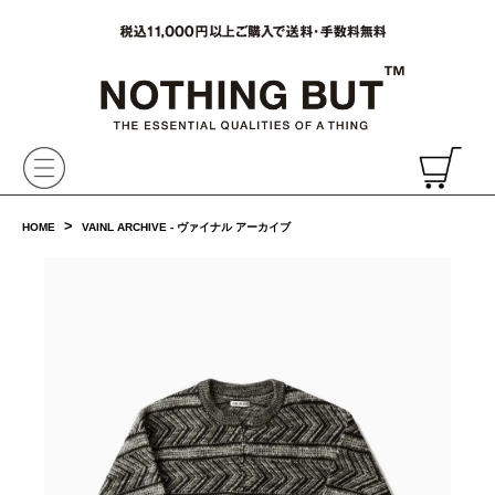
VAINL ARCHIVE,ヴァイナルアーカイブ,Graphpaper,NONNATIVE,PHIGVEL, 正規取扱・通販
CH
>
HOME
VAINL ARCHIVE - ヴァイナル アーカイブ