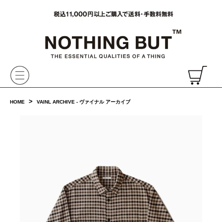
VAINL ARCHIVE,ヴァイナルアーカイブ,Graphpaper,NONNATIVE,PHIGVEL, 正規取扱・通販
CH
>
HOME
VAINL ARCHIVE - ヴァイナル アーカイブ