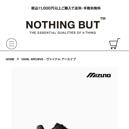
VAINL ARCHIVE,ヴァイナルアーカイブ,Graphpaper,NONNATIVE,PHIGVEL, 正規取扱・通販
CH
>
HOME
VAINL ARCHIVE - ヴァイナル アーカイブ