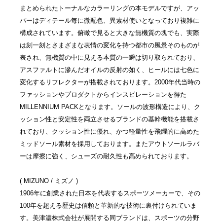
まとめられたトーナルなカラーリングの本モデルですが、アッ
パーはディテール毎に微配色、異素材使いとなっており複雑に
構成されています。俯瞰で見ると大きな無機質の塊でも、実際
は刻一刻とさまざまな表情の変化を持つ都市の風景そのものが
表され、無機質の中に見える本質の一瞬は切り取られており、
アスファルトに滲んだオイルの反射の如く、ヒールには七色に
変化するリフレクターが搭載されております。2000年代当時の
ファッションやプロダクトからインスピレーションを得た
MILLENNIUM PACKとなります。ソールの波形構造により、ク
ッション性と安定性を両立させるブランドの基幹機能を搭載さ
れており、クッション性に優れ、かつ軽量性を飛躍的に高めた
ミッドソール素材を採用しております。またアウトソールラバ
ーは摩擦に強く、シューズの耐久性も高められております。
( MIZUNO / ミズノ )
1906年に創業された日本を代表するスポーツメーカーで、その
100年を超える歴史は信頼と革新的な技術に裏付けられていま
す。美津濃株式会社が展開する同ブランドは、スポーツの分野